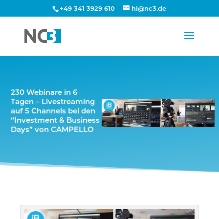
+49 341 3929 610
hi@nc3.de
230 Webinare in 6
Tagen – Livestreaming
auf 5 Channels bei den
“Investment & Business
Days” von CAMPELLO