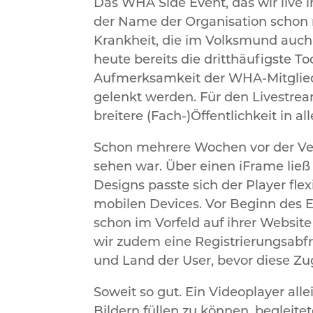
Das WHA Side Event, das wir live 
der Name der Organisation schon 
Krankheit, die im Volksmund auch 
heute bereits die dritthäufigste To
Aufmerksamkeit der WHA-Mitgliede
gelenkt werden. Für den Livestrea
breitere (Fach-)Öffentlichkeit in al
Schon mehrere Wochen vor der Ver
sehen war. Über einen iFrame ließ 
Designs passte sich der Player fle
mobilen Devices. Vor Beginn des E
schon im Vorfeld auf ihrer Websit
wir zudem eine Registrierungsabfr
und Land der User, bevor diese Zug
Soweit so gut. Ein Videoplayer al
Bildern füllen zu können, begleit