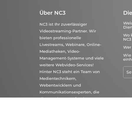
Über NC3
Die
Wel
NC3 ist Ihr zuverlässiger
Dien
Videostreaming-Partner. Wir
Wo 
bieten professionelle
NC3 
Livestreams, Webinare, Online-
Wer
Mediatheken, Video-
Wie 
Management-Systeme und viele
einh
weitere Webvideo-Services!
Hinter NC3 steht ein Team von
Medientechnikern,
Webentwicklern und
Kommunikationsexperten, die
die Begeisterung für das
bewegte Bild im Netz teilen. Wir
verbinden langjährige
Erfahrungen und erprobte
Technik mit frischen Ideen und