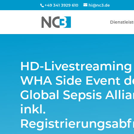
+49 341 3929 610
hi@nc3.de
Dienstleis
HD-Livestreaming
WHA Side Event d
Global Sepsis Allia
inkl.
Registrierungsabf