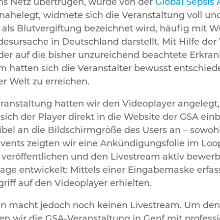
ins Netz übertrugen, wurde von der
Global Sepsis 
nahelegt, widmete sich die Veranstaltung voll u
als Blutvergiftung bezeichnet wird, häufig mit 
desursache in Deutschland darstellt. Mit Hilfe der 
r auf die bisher unzureichend beachtete Erkran
m hatten sich die Veranstalter bewusst entschie
ler Welt zu erreichen.
anstaltung hatten wir den Videoplayer angelegt,
sich der Player direkt in die Website der GSA ei
xibel an die Bildschirmgröße des Users an – sowoh
vents zeigten wir eine Ankündigungsfolie im Loo
e veröffentlichen und den Livestream aktiv bewe
age entwickelt: Mittels einer Eingabemaske erfa
riff auf den Videoplayer erhielten.
lein macht jedoch noch keinen Livestream. Um den
eten wir die GSA-Veranstaltung in Genf mit profes