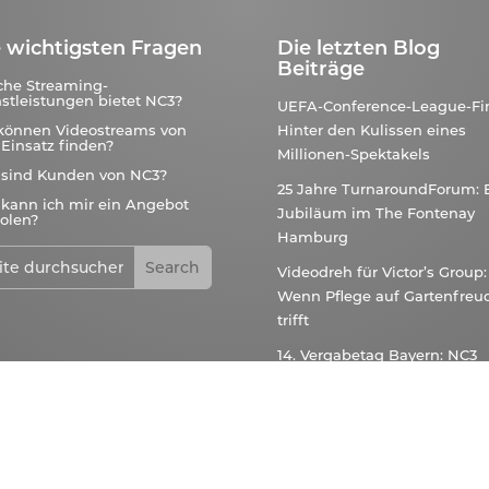
 wichtigsten Fragen
Die letzten Blog
Beiträge
che Streaming-
stleistungen bietet NC3?
UEFA-Conference-League-Fin
können Videostreams von
Hinter den Kulissen eines
Einsatz finden?
Millionen-Spektakels
 sind Kunden von NC3?
25 Jahre TurnaroundForum: 
kann ich mir ein Angebot
Jubiläum im The Fontenay
olen?
Hamburg
Videodreh für Victor’s Group:
Wenn Pflege auf Gartenfreu
trifft
14. Vergabetag Bayern: NC3
liefert die Technik für Bayer
größtes Vergaberecht-Event
Tesvolt Studioproduktion – 
Studiobau zur dauerhaften
Zusammenarbeit