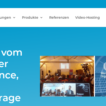
tungen
Produkte
Referenzen
Video-Hosting
 vom
er
nce,
rage