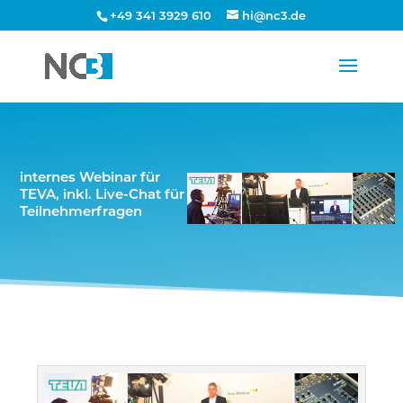
+49 341 3929 610
hi@nc3.de
internes Webinar für
TEVA, inkl. Live-Chat für
Teilnehmerfragen