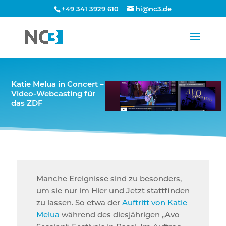
+49 341 3929 610
hi@nc3.de
Katie Melua in Concert –
Video-Webcasting für
das ZDF
Manche Ereignisse sind zu besonders,
um sie nur im Hier und Jetzt stattfinden
zu lassen. So etwa der
Auftritt von Katie
Melua
während des diesjährigen „Avo