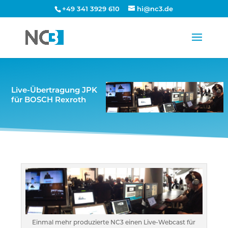
+49 341 3929 610
hi@nc3.de
Live-Übertragung JPK
für BOSCH Rexroth
Einmal mehr produzierte NC3 einen Live-Webcast für