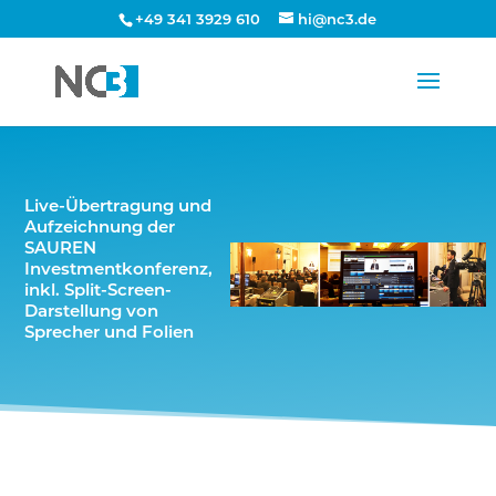
+49 341 3929 610
hi@nc3.de
Live-Übertragung und
Aufzeichnung der
SAUREN
Investmentkonferenz,
inkl. Split-Screen-
Darstellung von
Sprecher und Folien