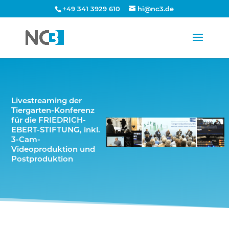
+49 341 3929 610
hi@nc3.de
Livestreaming der
Tiergarten-Konferenz
für die FRIEDRICH-
EBERT-STIFTUNG, inkl.
3-Cam-
Videoproduktion und
Postproduktion