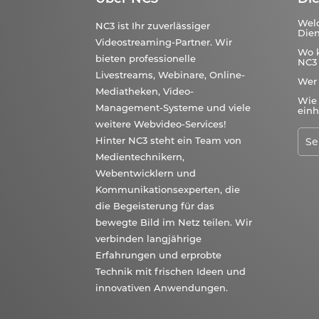
Wel
NC3 ist Ihr zuverlässiger
Dien
Videostreaming-Partner. Wir
Wo 
bieten professionelle
NC3 
Livestreams, Webinare, Online-
Wer
Mediatheken, Video-
Wie 
Management-Systeme und viele
einh
weitere Webvideo-Services!
Hinter NC3 steht ein Team von
Medientechnikern,
Webentwicklern und
Kommunikationsexperten, die
die Begeisterung für das
bewegte Bild im Netz teilen. Wir
verbinden langjährige
Erfahrungen und erprobte
Technik mit frischen Ideen und
innovativen Anwendungen.