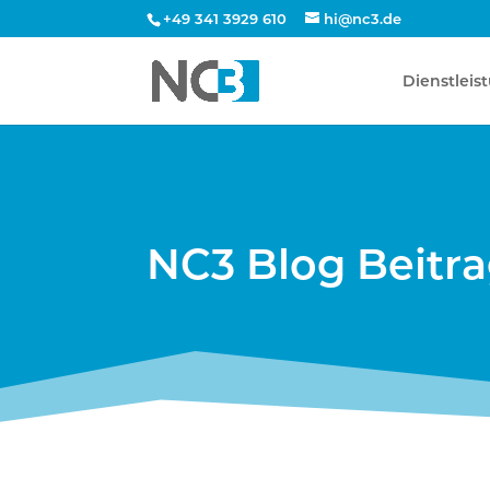
+49 341 3929 610
hi@nc3.de
Dienstleis
NC3 Blog Beitr