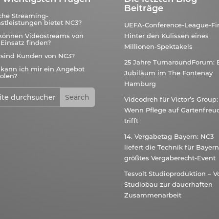
Beiträge
che Streaming-
stleistungen bietet NC3?
UEFA-Conference-League-Fin
können Videostreams von
Hinter den Kulissen eines
Einsatz finden?
Millionen-Spektakels
 sind Kunden von NC3?
25 Jahre TurnaroundForum: 
kann ich mir ein Angebot
Jubiläum im The Fontenay
olen?
Hamburg
Videodreh für Victor’s Group:
Wenn Pflege auf Gartenfreu
trifft
14. Vergabetag Bayern: NC3
liefert die Technik für Bayer
größtes Vergaberecht-Event
Tesvolt Studioproduktion – 
Studiobau zur dauerhaften
Zusammenarbeit