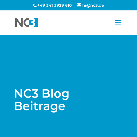
+49 341 3929 610
hi@nc3.de
NC3 Blog
Beitrage