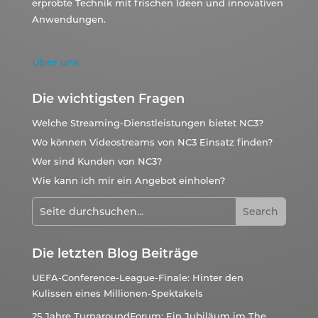
erprobte Technik mit frischen Ideen und innovativen
Anwendungen.
Über uns
Die wichtigsten Fragen
Welche Streaming-Dienstleistungen bietet NC3?
Wo können Videostreams von NC3 Einsatz finden?
Wer sind Kunden von NC3?
Wie kann ich mir ein Angebot einholen?
Die letzten Blog Beiträge
UEFA-Conference-League-Finale: Hinter den
Kulissen eines Millionen-Spektakels
25 Jahre TurnaroundForum: Ein Jubiläum im The