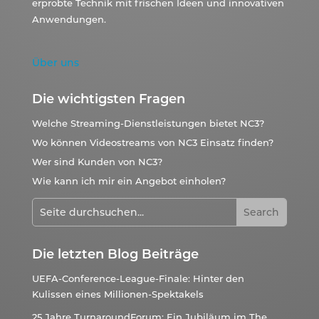
erprobte Technik mit frischen Ideen und innovativen
Anwendungen.
Über uns
Die wichtigsten Fragen
Welche Streaming-Dienstleistungen bietet NC3?
Wo können Videostreams von NC3 Einsatz finden?
Wer sind Kunden von NC3?
Wie kann ich mir ein Angebot einholen?
Die letzten Blog Beiträge
UEFA-Conference-League-Finale: Hinter den
Kulissen eines Millionen-Spektakels
25 Jahre TurnaroundForum: Ein Jubiläum im The