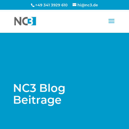
+49 341 3929 610
hi@nc3.de
NC3 Blog
Beitrage