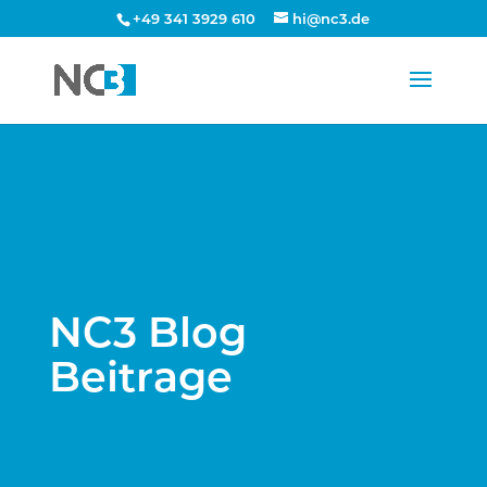
+49 341 3929 610
hi@nc3.de
NC3 Blog
Beitrage