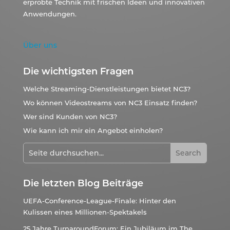
erprobte Technik mit frischen Ideen und innovativen
Anwendungen.
Über uns
Die wichtigsten Fragen
Welche Streaming-Dienstleistungen bietet NC3?
Wo können Videostreams von NC3 Einsatz finden?
Wer sind Kunden von NC3?
Wie kann ich mir ein Angebot einholen?
Die letzten Blog Beiträge
UEFA-Conference-League-Finale: Hinter den
Kulissen eines Millionen-Spektakels
25 Jahre TurnaroundForum: Ein Jubiläum im The