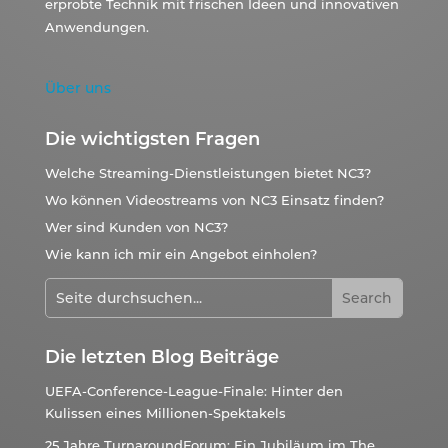
erprobte Technik mit frischen Ideen und innovativen
Anwendungen.
Über uns
Die wichtigsten Fragen
Welche Streaming-Dienstleistungen bietet NC3?
Wo können Videostreams von NC3 Einsatz finden?
Wer sind Kunden von NC3?
Wie kann ich mir ein Angebot einholen?
Die letzten Blog Beiträge
UEFA-Conference-League-Finale: Hinter den
Kulissen eines Millionen-Spektakels
25 Jahre TurnaroundForum: Ein Jubiläum im The