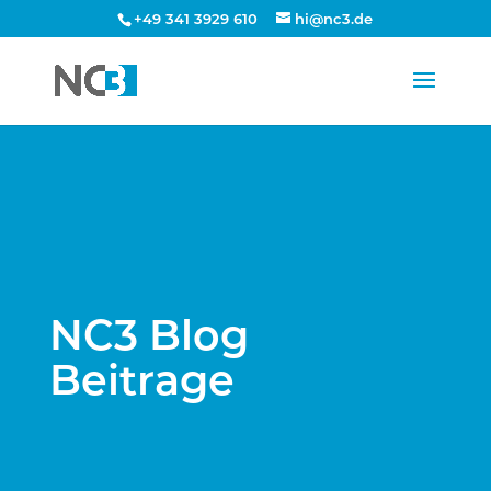
+49 341 3929 610
hi@nc3.de
NC3 Blog
Beitrage