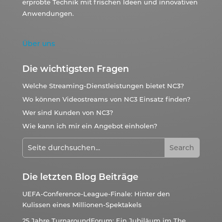
erprobte Technik mit frischen Ideen und innovativen
Anwendungen.
Über uns
Die wichtigsten Fragen
Welche Streaming-Dienstleistungen bietet NC3?
Wo können Videostreams von NC3 Einsatz finden?
Wer sind Kunden von NC3?
Wie kann ich mir ein Angebot einholen?
Die letzten Blog Beiträge
UEFA-Conference-League-Finale: Hinter den
Kulissen eines Millionen-Spektakels
25 Jahre TurnaroundForum: Ein Jubiläum im The