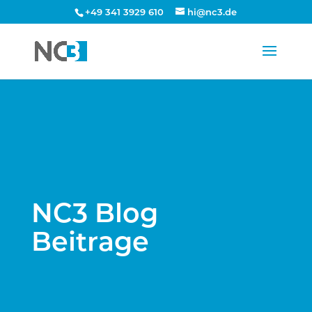
+49 341 3929 610
hi@nc3.de
NC3 Blog
Beitrage