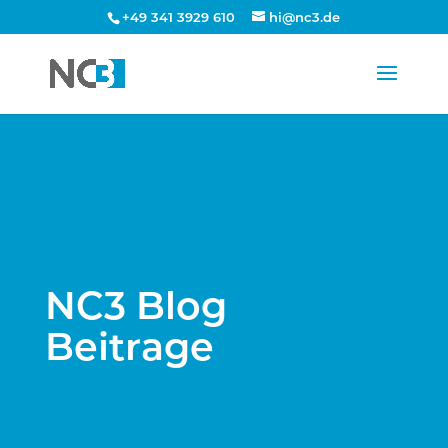
+49 341 3929 610
hi@nc3.de
NC3 Blog
Beitrage