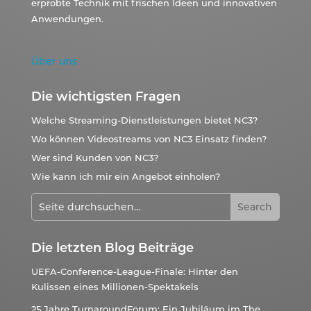
erprobte Technik mit frischen Ideen und innovativen
Anwendungen.
Über uns
Die wichtigsten Fragen
Welche Streaming-Dienstleistungen bietet NC3?
Wo können Videostreams von NC3 Einsatz finden?
Wer sind Kunden von NC3?
Wie kann ich mir ein Angebot einholen?
Die letzten Blog Beiträge
UEFA-Conference-League-Finale: Hinter den
Kulissen eines Millionen-Spektakels
25 Jahre TurnaroundForum: Ein Jubiläum im The