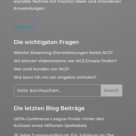
erprobte Technik mit frischen Ideen und innovativen
Anwendungen.
Über uns
Die wichtigsten Fragen
Welche Streaming-Dienstleistungen bietet NC3?
Wo können Videostreams von NC3 Einsatz finden?
Wer sind Kunden von NC3?
Wie kann ich mir ein Angebot einholen?
Die letzten Blog Beiträge
UEFA-Conference-League-Finale: Hinter den
Kulissen eines Millionen-Spektakels
25 Jahre TurnaroundForum: Ein Jubiläum im The