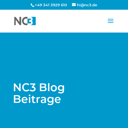
+49 341 3929 610
hi@nc3.de
NC3 Blog
Beitrage