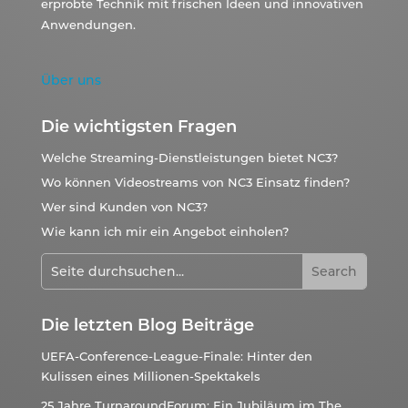
erprobte Technik mit frischen Ideen und innovativen
Anwendungen.
Über uns
Die wichtigsten Fragen
Welche Streaming-Dienstleistungen bietet NC3?
Wo können Videostreams von NC3 Einsatz finden?
Wer sind Kunden von NC3?
Wie kann ich mir ein Angebot einholen?
Die letzten Blog Beiträge
UEFA-Conference-League-Finale: Hinter den
Kulissen eines Millionen-Spektakels
25 Jahre TurnaroundForum: Ein Jubiläum im The