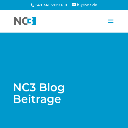
+49 341 3929 610
hi@nc3.de
NC3 Blog
Beitrage