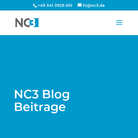
+49 341 3929 610
hi@nc3.de
NC3 Blog
Beitrage