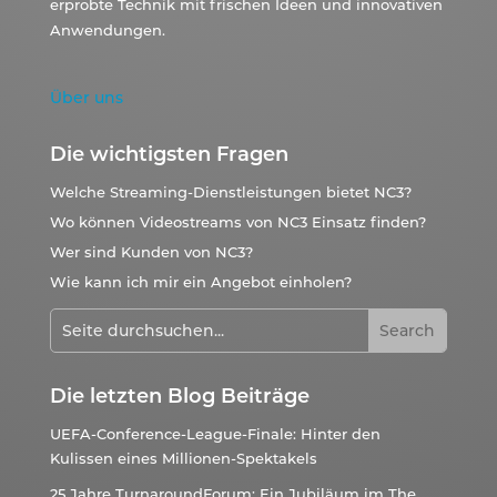
erprobte Technik mit frischen Ideen und innovativen
Anwendungen.
Über uns
Die wichtigsten Fragen
Welche Streaming-Dienstleistungen bietet NC3?
Wo können Videostreams von NC3 Einsatz finden?
Wer sind Kunden von NC3?
Wie kann ich mir ein Angebot einholen?
Die letzten Blog Beiträge
UEFA-Conference-League-Finale: Hinter den
Kulissen eines Millionen-Spektakels
25 Jahre TurnaroundForum: Ein Jubiläum im The