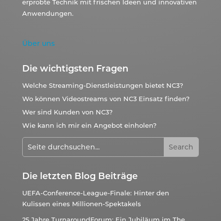
erprobte Technik mit frischen Ideen und innovativen
Anwendungen.
Über uns
Die wichtigsten Fragen
Welche Streaming-Dienstleistungen bietet NC3?
Wo können Videostreams von NC3 Einsatz finden?
Wer sind Kunden von NC3?
Wie kann ich mir ein Angebot einholen?
Die letzten Blog Beiträge
UEFA-Conference-League-Finale: Hinter den
Kulissen eines Millionen-Spektakels
25 Jahre TurnaroundForum: Ein Jubiläum im The