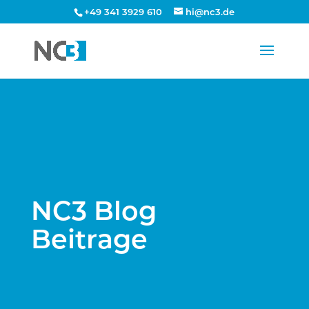
+49 341 3929 610
hi@nc3.de
NC3 Blog
Beitrage