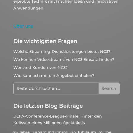
erprobte Technik mit frischen Ideen und innovativen
Anwendungen.
Über uns
Die wichtigsten Fragen
Welche Streaming-Dienstleistungen bietet NC3?
Wo können Videostreams von NC3 Einsatz finden?
Wer sind Kunden von NC3?
Wie kann ich mir ein Angebot einholen?
Die letzten Blog Beiträge
UEFA-Conference-League-Finale: Hinter den
Kulissen eines Millionen-Spektakels
25 Jahre TurnaroundForum: Ein Jubiläum im The