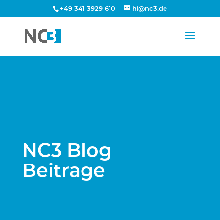
+49 341 3929 610
hi@nc3.de
NC3 Blog
Beitrage