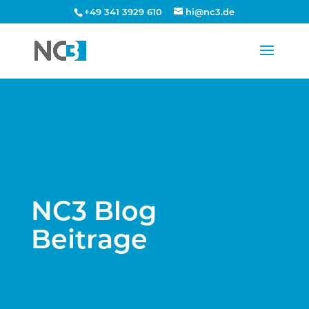
+49 341 3929 610
hi@nc3.de
NC3 Blog
Beitrage