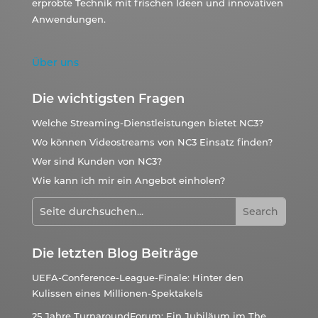
erprobte Technik mit frischen Ideen und innovativen
Anwendungen.
Über uns
Die wichtigsten Fragen
Welche Streaming-Dienstleistungen bietet NC3?
Wo können Videostreams von NC3 Einsatz finden?
Wer sind Kunden von NC3?
Wie kann ich mir ein Angebot einholen?
Die letzten Blog Beiträge
UEFA-Conference-League-Finale: Hinter den
Kulissen eines Millionen-Spektakels
25 Jahre TurnaroundForum: Ein Jubiläum im The