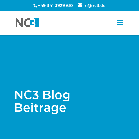
+49 341 3929 610
hi@nc3.de
NC3 Blog
Beitrage