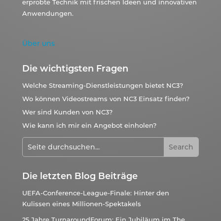
erprobte Technik mit frischen Ideen und innovativen
Anwendungen.
Über uns
Die wichtigsten Fragen
Welche Streaming-Dienstleistungen bietet NC3?
Wo können Videostreams von NC3 Einsatz finden?
Wer sind Kunden von NC3?
Wie kann ich mir ein Angebot einholen?
Die letzten Blog Beiträge
UEFA-Conference-League-Finale: Hinter den
Kulissen eines Millionen-Spektakels
25 Jahre TurnaroundForum: Ein Jubiläum im The