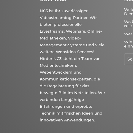
Wel
NC3 ist Ihr zuverlässiger
Dien
Videostreaming-Partner. Wir
Wo 
bieten professionelle
NC3 
Livestreams, Webinare, Online-
Wer
Mediatheken, Video-
Wie 
Management-Systeme und viele
einh
weitere Webvideo-Services!
Hinter NC3 steht ein Team von
Medientechnikern,
Webentwicklern und
Kommunikationsexperten, die
die Begeisterung für das
bewegte Bild im Netz teilen. Wir
verbinden langjährige
Erfahrungen und erprobte
Technik mit frischen Ideen und
innovativen Anwendungen.