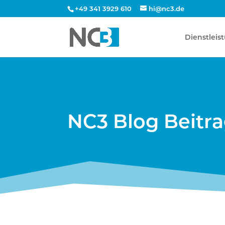
+49 341 3929 610
hi@nc3.de
Dienstleis
NC3 Blog Beitr