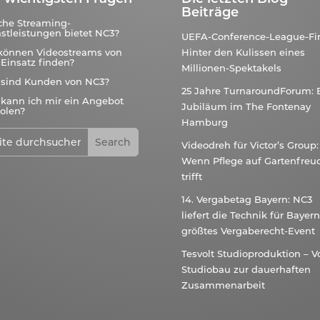
Beiträge
che Streaming-
stleistungen bietet NC3?
UEFA-Conference-League-Fin
können Videostreams von
Hinter den Kulissen eines
Einsatz finden?
Millionen-Spektakels
 sind Kunden von NC3?
25 Jahre TurnaroundForum: 
kann ich mir ein Angebot
Jubiläum im The Fontenay
olen?
Hamburg
Videodreh für Victor’s Group:
Wenn Pflege auf Gartenfreu
trifft
14. Vergabetag Bayern: NC3
liefert die Technik für Bayer
größtes Vergaberecht-Event
Tesvolt Studioproduktion – 
Studiobau zur dauerhaften
Zusammenarbeit