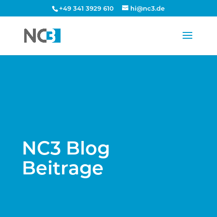
+49 341 3929 610
hi@nc3.de
NC3 Blog
Beitrage