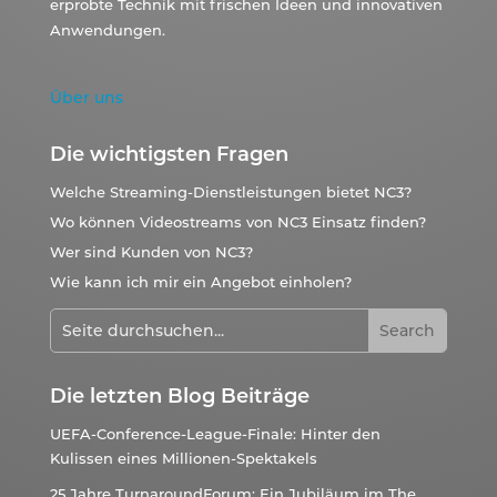
erprobte Technik mit frischen Ideen und innovativen
Anwendungen.
Über uns
Die wichtigsten Fragen
Welche Streaming-Dienstleistungen bietet NC3?
Wo können Videostreams von NC3 Einsatz finden?
Wer sind Kunden von NC3?
Wie kann ich mir ein Angebot einholen?
Die letzten Blog Beiträge
UEFA-Conference-League-Finale: Hinter den
Kulissen eines Millionen-Spektakels
25 Jahre TurnaroundForum: Ein Jubiläum im The