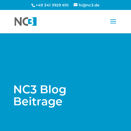
+49 341 3929 610
hi@nc3.de
NC3 Blog
Beitrage