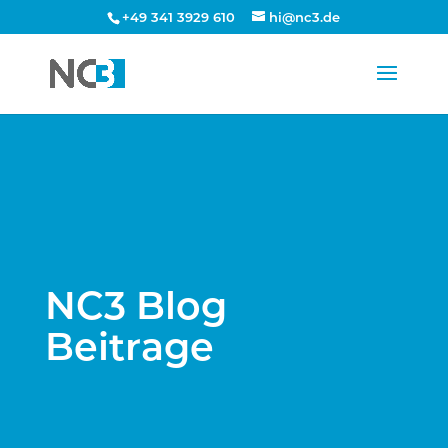
+49 341 3929 610
hi@nc3.de
NC3 Blog
Beitrage