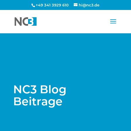
+49 341 3929 610
hi@nc3.de
NC3 Blog
Beitrage