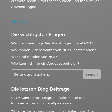
erprobte Technik mit frischen Ideen und innovativen
Anwendungen.
Über uns
Die wichtigsten Fragen
Welche Streaming-Dienstleistungen bietet NC3?
Wo können Videostreams von NC3 Einsatz finden?
Wer sind Kunden von NC3?
Wie kann ich mir ein Angebot einholen?
Die letzten Blog Beiträge
UEFA-Conference-League-Finale: Hinter den
Kulissen eines Millionen-Spektakels
25 Jahre TurnaroundForum: Ein Jubiläum im The