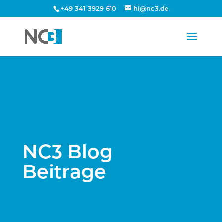
+49 341 3929 610
hi@nc3.de
NC3 Blog
Beitrage