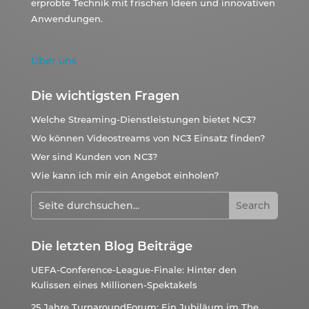
erprobte Technik mit frischen Ideen und innovativen
Anwendungen.
Über uns
Die wichtigsten Fragen
Welche Streaming-Dienstleistungen bietet NC3?
Wo können Videostreams von NC3 Einsatz finden?
Wer sind Kunden von NC3?
Wie kann ich mir ein Angebot einholen?
Die letzten Blog Beiträge
UEFA-Conference-League-Finale: Hinter den
Kulissen eines Millionen-Spektakels
25 Jahre TurnaroundForum: Ein Jubiläum im The