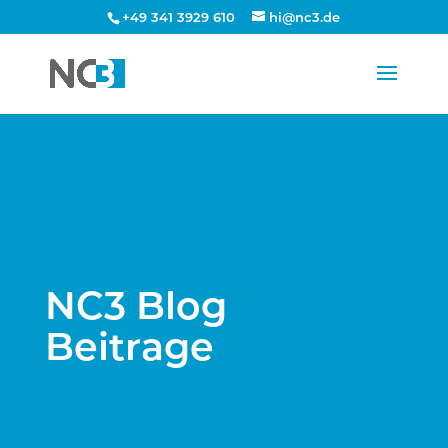
+49 341 3929 610
hi@nc3.de
NC3 Blog
Beitrage