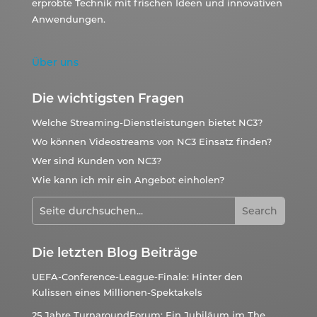
erprobte Technik mit frischen Ideen und innovativen
Anwendungen.
Über uns
Die wichtigsten Fragen
Welche Streaming-Dienstleistungen bietet NC3?
Wo können Videostreams von NC3 Einsatz finden?
Wer sind Kunden von NC3?
Wie kann ich mir ein Angebot einholen?
Die letzten Blog Beiträge
UEFA-Conference-League-Finale: Hinter den
Kulissen eines Millionen-Spektakels
25 Jahre TurnaroundForum: Ein Jubiläum im The