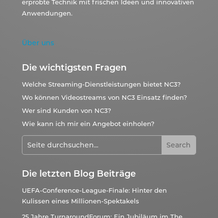
erprobte Technik mit frischen Ideen und innovativen
Anwendungen.
Über uns
Die wichtigsten Fragen
Welche Streaming-Dienstleistungen bietet NC3?
Wo können Videostreams von NC3 Einsatz finden?
Wer sind Kunden von NC3?
Wie kann ich mir ein Angebot einholen?
Die letzten Blog Beiträge
UEFA-Conference-League-Finale: Hinter den
Kulissen eines Millionen-Spektakels
25 Jahre TurnaroundForum: Ein Jubiläum im The