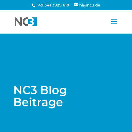
+49 341 3929 610
hi@nc3.de
NC3 Blog
Beitrage