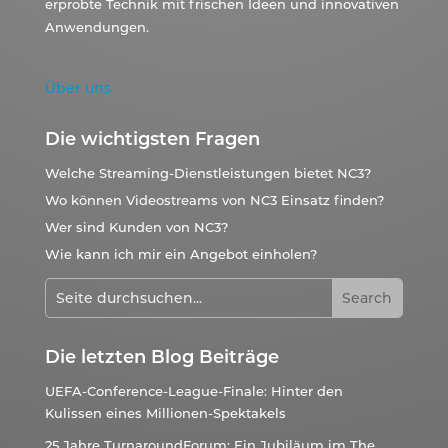
erprobte Technik mit frischen Ideen und innovativen
Anwendungen.
Über uns
Die wichtigsten Fragen
Welche Streaming-Dienstleistungen bietet NC3?
Wo können Videostreams von NC3 Einsatz finden?
Wer sind Kunden von NC3?
Wie kann ich mir ein Angebot einholen?
Die letzten Blog Beiträge
UEFA-Conference-League-Finale: Hinter den
Kulissen eines Millionen-Spektakels
25 Jahre TurnaroundForum: Ein Jubiläum im The