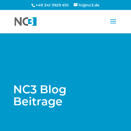
+49 341 3929 610
hi@nc3.de
NC3 Blog
Beitrage