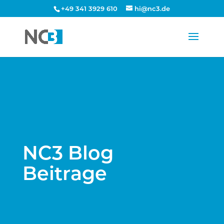
+49 341 3929 610
hi@nc3.de
NC3 Blog
Beitrage