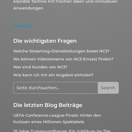
erprobte Technik mit frischen Ideen und innovativen
Anwendungen.
Über uns
Die wichtigsten Fragen
Welche Streaming-Dienstleistungen bietet NC3?
Wo können Videostreams von NC3 Einsatz finden?
Wer sind Kunden von NC3?
Wie kann ich mir ein Angebot einholen?
Die letzten Blog Beiträge
UEFA-Conference-League-Finale: Hinter den
Kulissen eines Millionen-Spektakels
25 Jahre TurnaroundForum: Ein Jubiläum im The