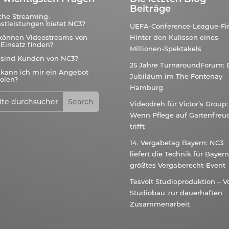
Beiträge
che Streaming-
stleistungen bietet NC3?
UEFA-Conference-League-Fin
können Videostreams von
Hinter den Kulissen eines
Einsatz finden?
Millionen-Spektakels
 sind Kunden von NC3?
25 Jahre TurnaroundForum: 
kann ich mir ein Angebot
Jubiläum im The Fontenay
olen?
Hamburg
Videodreh für Victor’s Group:
Wenn Pflege auf Gartenfreu
trifft
14. Vergabetag Bayern: NC3
liefert die Technik für Bayer
größtes Vergaberecht-Event
Tesvolt Studioproduktion – 
Studiobau zur dauerhaften
Zusammenarbeit