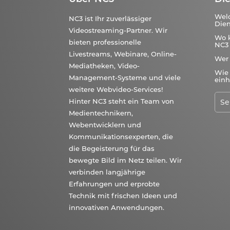
Wel
NC3 ist Ihr zuverlässiger
Dien
Videostreaming-Partner. Wir
Wo 
bieten professionelle
NC3 
Livestreams, Webinare, Online-
Wer
Mediatheken, Video-
Wie 
Management-Systeme und viele
einh
weitere Webvideo-Services!
Hinter NC3 steht ein Team von
Medientechnikern,
Webentwicklern und
Kommunikationsexperten, die
die Begeisterung für das
bewegte Bild im Netz teilen. Wir
verbinden langjährige
Erfahrungen und erprobte
Technik mit frischen Ideen und
innovativen Anwendungen.