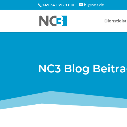
+49 341 3929 610
hi@nc3.de
Dienstleis
NC3 Blog Beitr