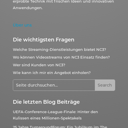
erprobte Technik mit frischen Ideen und innovativen
Anwendungen.
Über uns
Die wichtigsten Fragen
Welche Streaming-Dienstleistungen bietet NC3?
Wo können Videostreams von NC3 Einsatz finden?
Wer sind Kunden von NC3?
Wie kann ich mir ein Angebot einholen?
Die letzten Blog Beiträge
UEFA-Conference-League-Finale: Hinter den
Kulissen eines Millionen-Spektakels
25 Jahre TurnaroundForum: Ein Jubiläum im The