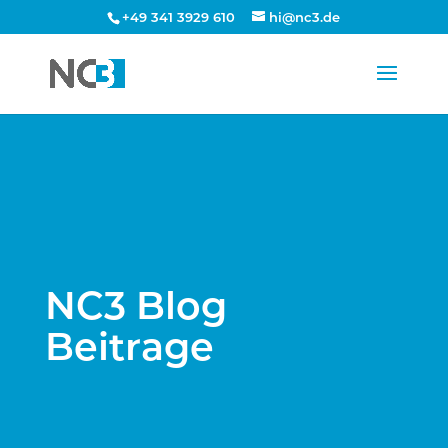
+49 341 3929 610
hi@nc3.de
NC3 Blog
Beitrage