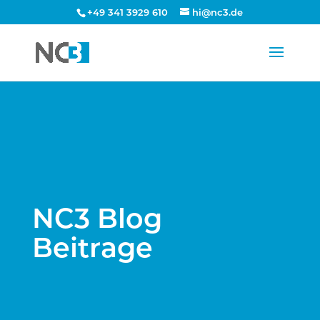
+49 341 3929 610
hi@nc3.de
NC3 Blog
Beitrage