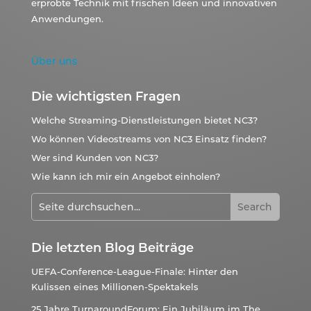
erprobte Technik mit frischen Ideen und innovativen
Anwendungen.
Über uns
Die wichtigsten Fragen
Welche Streaming-Dienstleistungen bietet NC3?
Wo können Videostreams von NC3 Einsatz finden?
Wer sind Kunden von NC3?
Wie kann ich mir ein Angebot einholen?
Die letzten Blog Beiträge
UEFA-Conference-League-Finale: Hinter den
Kulissen eines Millionen-Spektakels
25 Jahre TurnaroundForum: Ein Jubiläum im The