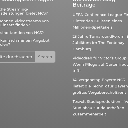
Beiträge
che Streaming-
stleistungen bietet NC3?
UEFA-Conference-League-Fin
können Videostreams von
Hinter den Kulissen eines
Einsatz finden?
Millionen-Spektakels
 sind Kunden von NC3?
25 Jahre TurnaroundForum: 
kann ich mir ein Angebot
Jubiläum im The Fontenay
olen?
Hamburg
Videodreh für Victor’s Group:
Wenn Pflege auf Gartenfreu
trifft
14. Vergabetag Bayern: NC3
liefert die Technik für Bayer
größtes Vergaberecht-Event
Tesvolt Studioproduktion – 
Studiobau zur dauerhaften
Zusammenarbeit