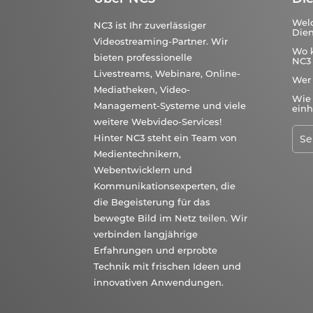
Wel
NC3 ist Ihr zuverlässiger
Dien
Videostreaming-Partner. Wir
Wo 
bieten professionelle
NC3 
Livestreams, Webinare, Online-
Wer
Mediatheken, Video-
Wie 
Management-Systeme und viele
einh
weitere Webvideo-Services!
Hinter NC3 steht ein Team von
Medientechnikern,
Webentwicklern und
Kommunikationsexperten, die
die Begeisterung für das
bewegte Bild im Netz teilen. Wir
verbinden langjährige
Erfahrungen und erprobte
Technik mit frischen Ideen und
innovativen Anwendungen.