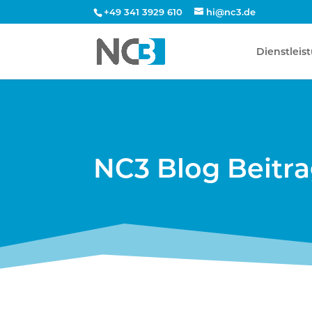
+49 341 3929 610
hi@nc3.de
Dienstleis
NC3 Blog Beitr