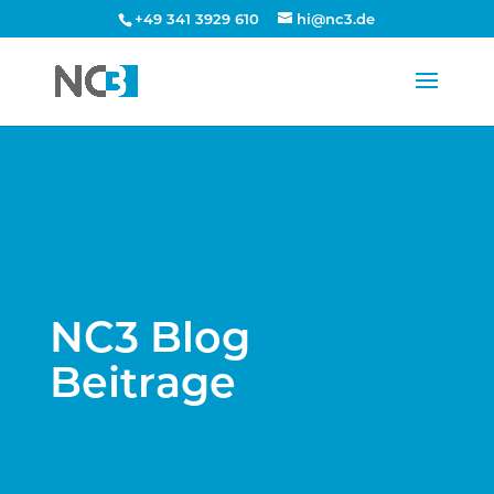
+49 341 3929 610
hi@nc3.de
NC3 Blog
Beitrage