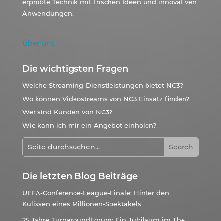
erprobte Technik mit frischen Ideen und innovativen
Anwendungen.
Über uns
Die wichtigsten Fragen
Welche Streaming-Dienstleistungen bietet NC3?
Wo können Videostreams von NC3 Einsatz finden?
Wer sind Kunden von NC3?
Wie kann ich mir ein Angebot einholen?
Die letzten Blog Beiträge
UEFA-Conference-League-Finale: Hinter den
Kulissen eines Millionen-Spektakels
25 Jahre TurnaroundForum: Ein Jubiläum im The