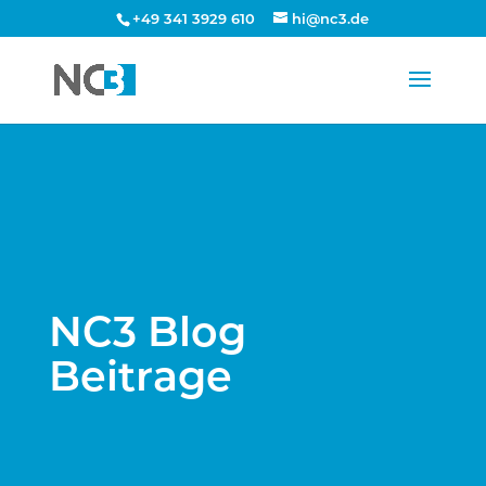
+49 341 3929 610
hi@nc3.de
NC3 Blog
Beitrage