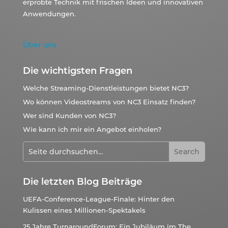
erprobte Technik mit frischen Ideen und innovativen
Anwendungen.
Über uns
Die wichtigsten Fragen
Welche Streaming-Dienstleistungen bietet NC3?
Wo können Videostreams von NC3 Einsatz finden?
Wer sind Kunden von NC3?
Wie kann ich mir ein Angebot einholen?
Die letzten Blog Beiträge
UEFA-Conference-League-Finale: Hinter den
Kulissen eines Millionen-Spektakels
25 Jahre TurnaroundForum: Ein Jubiläum im The