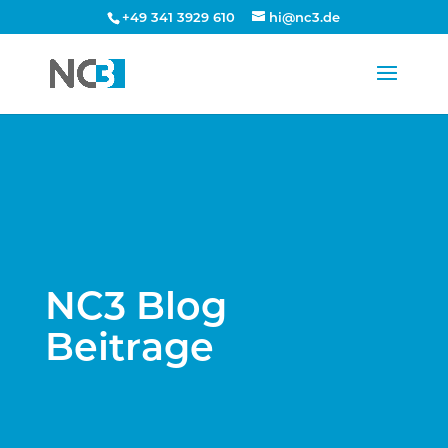
+49 341 3929 610
hi@nc3.de
NC3 Blog
Beitrage