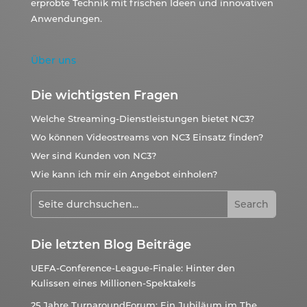
erprobte Technik mit frischen Ideen und innovativen
Anwendungen.
Über uns
Die wichtigsten Fragen
Welche Streaming-Dienstleistungen bietet NC3?
Wo können Videostreams von NC3 Einsatz finden?
Wer sind Kunden von NC3?
Wie kann ich mir ein Angebot einholen?
Die letzten Blog Beiträge
UEFA-Conference-League-Finale: Hinter den
Kulissen eines Millionen-Spektakels
25 Jahre TurnaroundForum: Ein Jubiläum im The