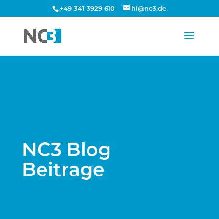
+49 341 3929 610
hi@nc3.de
NC3 Blog
Beitrage