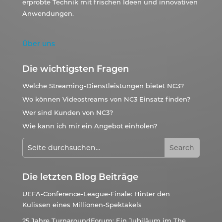
erprobte Technik mit frischen Ideen und innovativen
Anwendungen.
Über uns
Die wichtigsten Fragen
Welche Streaming-Dienstleistungen bietet NC3?
Wo können Videostreams von NC3 Einsatz finden?
Wer sind Kunden von NC3?
Wie kann ich mir ein Angebot einholen?
Die letzten Blog Beiträge
UEFA-Conference-League-Finale: Hinter den
Kulissen eines Millionen-Spektakels
25 Jahre TurnaroundForum: Ein Jubiläum im The