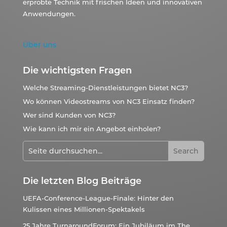
erprobte Technik mit frischen Ideen und innovativen
Anwendungen.
Über uns
Die wichtigsten Fragen
Welche Streaming-Dienstleistungen bietet NC3?
Wo können Videostreams von NC3 Einsatz finden?
Wer sind Kunden von NC3?
Wie kann ich mir ein Angebot einholen?
Die letzten Blog Beiträge
UEFA-Conference-League-Finale: Hinter den
Kulissen eines Millionen-Spektakels
25 Jahre TurnaroundForum: Ein Jubiläum im The