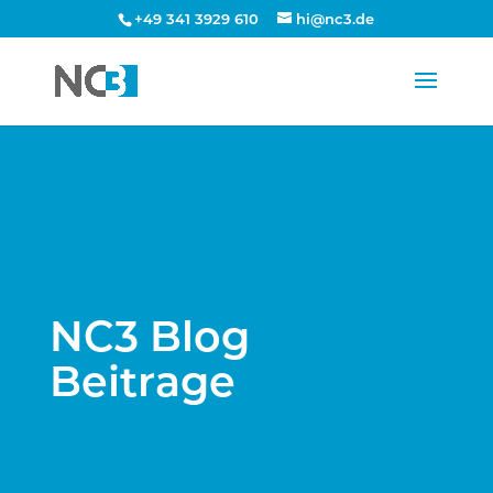
+49 341 3929 610
hi@nc3.de
NC3 Blog
Beitrage