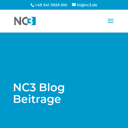
+49 341 3929 610
hi@nc3.de
NC3 Blog
Beitrage