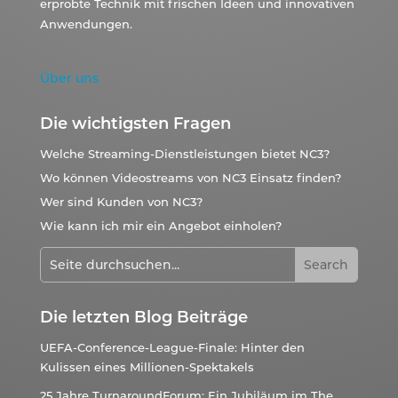
erprobte Technik mit frischen Ideen und innovativen
Anwendungen.
Über uns
Die wichtigsten Fragen
Welche Streaming-Dienstleistungen bietet NC3?
Wo können Videostreams von NC3 Einsatz finden?
Wer sind Kunden von NC3?
Wie kann ich mir ein Angebot einholen?
Die letzten Blog Beiträge
UEFA-Conference-League-Finale: Hinter den
Kulissen eines Millionen-Spektakels
25 Jahre TurnaroundForum: Ein Jubiläum im The