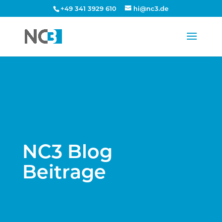
+49 341 3929 610
hi@nc3.de
NC3 Blog
Beitrage