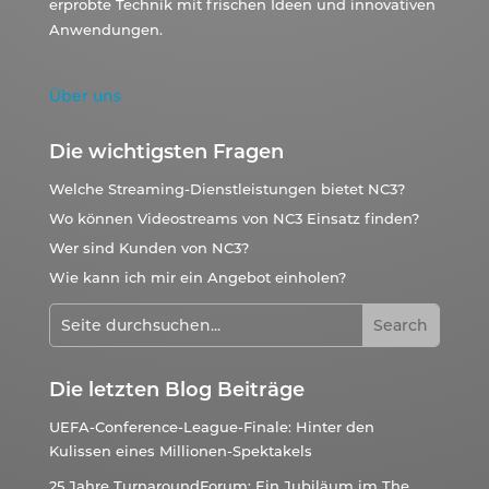
erprobte Technik mit frischen Ideen und innovativen
Anwendungen.
Über uns
Die wichtigsten Fragen
Welche Streaming-Dienstleistungen bietet NC3?
Wo können Videostreams von NC3 Einsatz finden?
Wer sind Kunden von NC3?
Wie kann ich mir ein Angebot einholen?
Die letzten Blog Beiträge
UEFA-Conference-League-Finale: Hinter den
Kulissen eines Millionen-Spektakels
25 Jahre TurnaroundForum: Ein Jubiläum im The