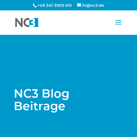
+49 341 3929 610
hi@nc3.de
NC3 Blog
Beitrage