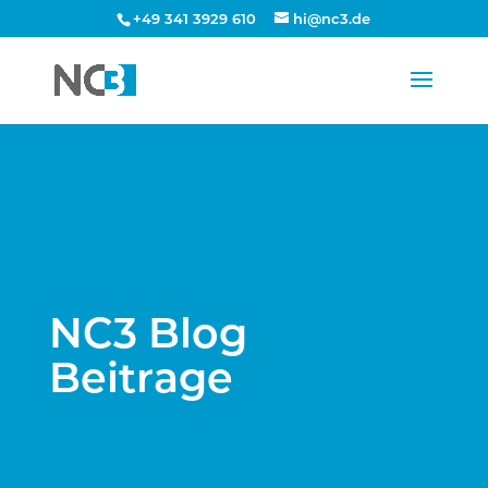
+49 341 3929 610
hi@nc3.de
NC3 Blog
Beitrage