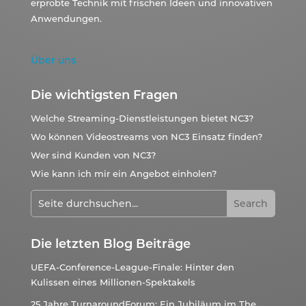
erprobte Technik mit frischen Ideen und innovativen
Anwendungen.
Über uns
Die wichtigsten Fragen
Welche Streaming-Dienstleistungen bietet NC3?
Wo können Videostreams von NC3 Einsatz finden?
Wer sind Kunden von NC3?
Wie kann ich mir ein Angebot einholen?
Die letzten Blog Beiträge
UEFA-Conference-League-Finale: Hinter den
Kulissen eines Millionen-Spektakels
25 Jahre TurnaroundForum: Ein Jubiläum im The