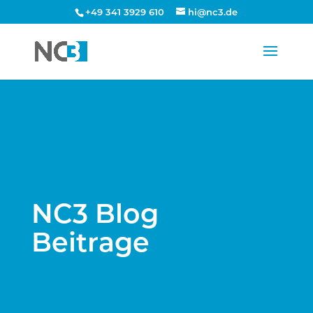
+49 341 3929 610
hi@nc3.de
NC3 Blog
Beitrage