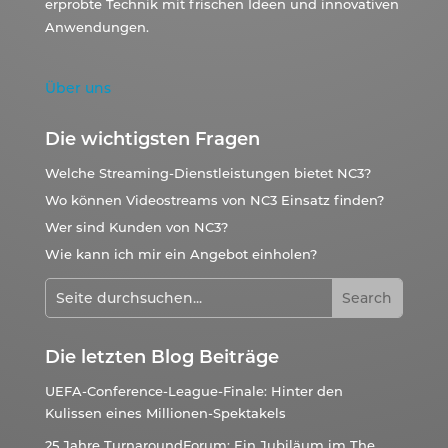
erprobte Technik mit frischen Ideen und innovativen
Anwendungen.
Über uns
Die wichtigsten Fragen
Welche Streaming-Dienstleistungen bietet NC3?
Wo können Videostreams von NC3 Einsatz finden?
Wer sind Kunden von NC3?
Wie kann ich mir ein Angebot einholen?
Die letzten Blog Beiträge
UEFA-Conference-League-Finale: Hinter den
Kulissen eines Millionen-Spektakels
25 Jahre TurnaroundForum: Ein Jubiläum im The