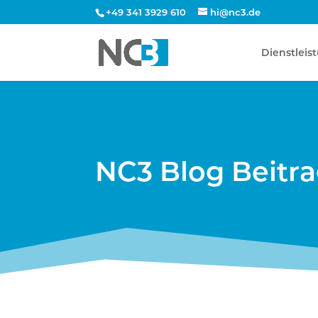
+49 341 3929 610
hi@nc3.de
Dienstleis
NC3 Blog Beitr