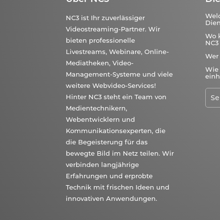
Wel
NC3 ist Ihr zuverlässiger
Dien
Videostreaming-Partner. Wir
Wo 
bieten professionelle
NC3 
Livestreams, Webinare, Online-
Wer
Mediatheken, Video-
Wie 
Management-Systeme und viele
einh
weitere Webvideo-Services!
Hinter NC3 steht ein Team von
Medientechnikern,
Webentwicklern und
Kommunikationsexperten, die
die Begeisterung für das
bewegte Bild im Netz teilen. Wir
verbinden langjährige
Erfahrungen und erprobte
Technik mit frischen Ideen und
innovativen Anwendungen.