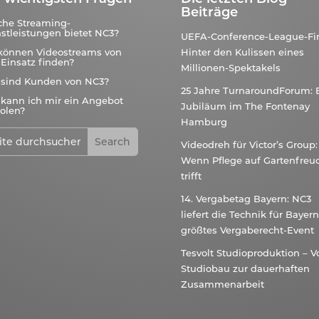
Beiträge
che Streaming-
stleistungen bietet NC3?
UEFA-Conference-League-Fin
können Videostreams von
Hinter den Kulissen eines
Einsatz finden?
Millionen-Spektakels
 sind Kunden von NC3?
25 Jahre TurnaroundForum: 
kann ich mir ein Angebot
Jubiläum im The Fontenay
olen?
Hamburg
Videodreh für Victor’s Group:
Wenn Pflege auf Gartenfreu
trifft
14. Vergabetag Bayern: NC3
liefert die Technik für Bayer
größtes Vergaberecht-Event
Tesvolt Studioproduktion – 
Studiobau zur dauerhaften
Zusammenarbeit