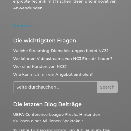
erprobte Technik mit frischen Ideen und innovativen
Anwendungen.
Über uns
Die wichtigsten Fragen
Welche Streaming-Dienstleistungen bietet NC3?
Wo können Videostreams von NC3 Einsatz finden?
Wer sind Kunden von NC3?
Wie kann ich mir ein Angebot einholen?
Die letzten Blog Beiträge
UEFA-Conference-League-Finale: Hinter den
Kulissen eines Millionen-Spektakels
25 Jahre TurnaroundForum: Ein Jubiläum im The