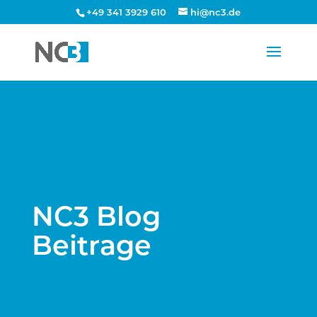
+49 341 3929 610
hi@nc3.de
NC3 Blog
Beitrage