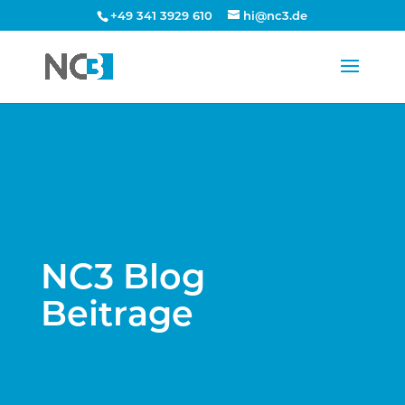
+49 341 3929 610
hi@nc3.de
NC3 Blog
Beitrage