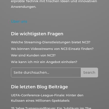
erprobte Technik mit frischen Ideen und innovativen
Anwendungen.
Über uns
Die wichtigsten Fragen
Welche Streaming-Dienstleistungen bietet NC3?
Wo können Videostreams von NC3 Einsatz finden?
Wer sind Kunden von NC3?
Wie kann ich mir ein Angebot einholen?
Die letzten Blog Beiträge
UEFA-Conference-League-Finale: Hinter den
Kulissen eines Millionen-Spektakels
25 Jahre TurnaroundForum: Ein Jubiläum im The