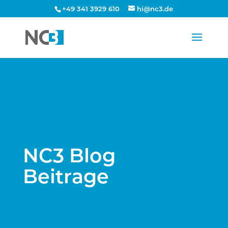
+49 341 3929 610
hi@nc3.de
NC3 Blog
Beitrage