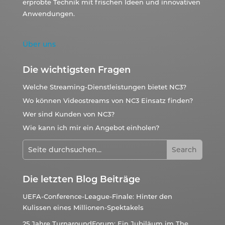
erprobte Technik mit frischen Ideen und innovativen
Anwendungen.
Über uns
Die wichtigsten Fragen
Welche Streaming-Dienstleistungen bietet NC3?
Wo können Videostreams von NC3 Einsatz finden?
Wer sind Kunden von NC3?
Wie kann ich mir ein Angebot einholen?
Die letzten Blog Beiträge
UEFA-Conference-League-Finale: Hinter den
Kulissen eines Millionen-Spektakels
25 Jahre TurnaroundForum: Ein Jubiläum im The