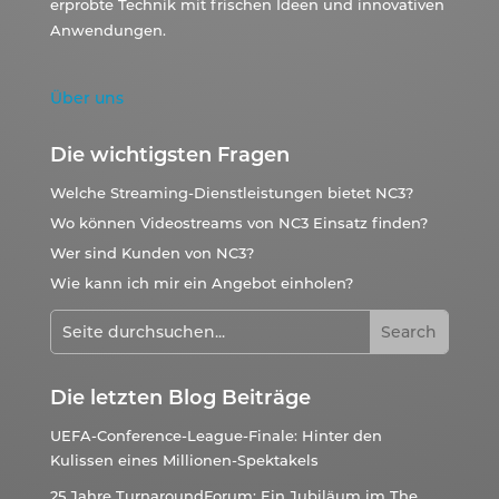
erprobte Technik mit frischen Ideen und innovativen
Anwendungen.
Über uns
Die wichtigsten Fragen
Welche Streaming-Dienstleistungen bietet NC3?
Wo können Videostreams von NC3 Einsatz finden?
Wer sind Kunden von NC3?
Wie kann ich mir ein Angebot einholen?
Die letzten Blog Beiträge
UEFA-Conference-League-Finale: Hinter den
Kulissen eines Millionen-Spektakels
25 Jahre TurnaroundForum: Ein Jubiläum im The