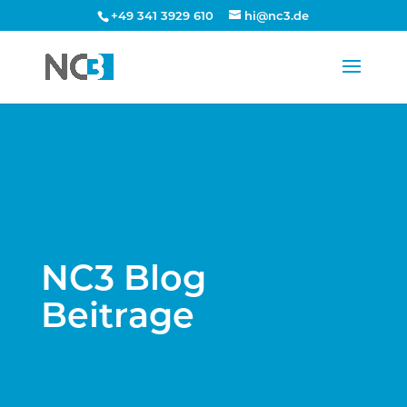
+49 341 3929 610
hi@nc3.de
NC3 Blog
Beitrage